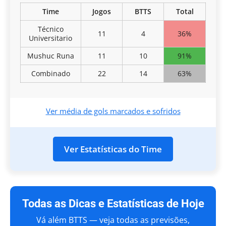
Time
Jogos
BTTS
Total
Técnico
11
4
36%
Universitario
Mushuc Runa
11
10
91%
Combinado
22
14
63%
Ver média de gols marcados e sofridos
Ver Estatísticas do Time
Todas as Dicas e Estatísticas de Hoje
Vá além BTTS — veja todas as previsões,