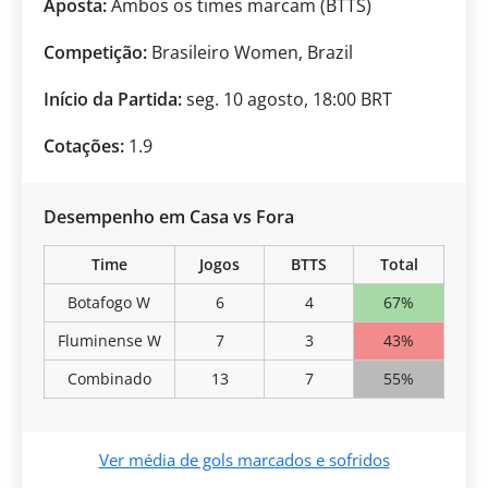
Aposta:
Ambos os times marcam (BTTS)
Competição:
Brasileiro Women, Brazil
Início da Partida:
seg. 10 agosto, 18:00 BRT
Cotações:
1.9
Desempenho em Casa vs Fora
Time
Jogos
BTTS
Total
Botafogo W
6
4
67%
Fluminense W
7
3
43%
Combinado
13
7
55%
Ver média de gols marcados e sofridos