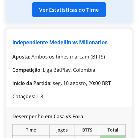
Ver Estatísticas do Time
Independiente Medellín vs Millonarios
Aposta:
Ambos os times marcam (BTTS)
Competição:
Liga BetPlay, Colombia
Início da Partida:
seg. 10 agosto, 20:00 BRT
Cotações:
1.8
Desempenho em Casa vs Fora
Time
Jogos
BTTS
Total