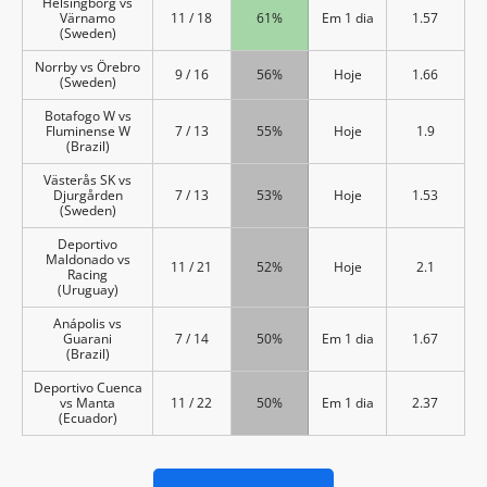
Helsingborg vs
Värnamo
11 / 18
61%
Em 1 dia
1.57
(Sweden)
Norrby vs Örebro
9 / 16
56%
Hoje
1.66
(Sweden)
Botafogo W vs
Fluminense W
7 / 13
55%
Hoje
1.9
(Brazil)
Västerås SK vs
Djurgården
7 / 13
53%
Hoje
1.53
(Sweden)
Deportivo
Maldonado vs
11 / 21
52%
Hoje
2.1
Racing
(Uruguay)
Anápolis vs
Guarani
7 / 14
50%
Em 1 dia
1.67
(Brazil)
Deportivo Cuenca
vs Manta
11 / 22
50%
Em 1 dia
2.37
(Ecuador)