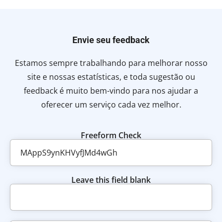
tendências que ajudam apostadores e tipsters a
(Ambos os Times Marcam) em
inglês
e em
tomar decisões informadas com base em
espanhol
.
estatísticas, não em achismos.
Envie seu feedback
Estamos sempre trabalhando para melhorar nosso
site e nossas estatísticas, e toda sugestão ou
feedback é muito bem-vindo para nos ajudar a
oferecer um serviço cada vez melhor.
Freeform Check
Leave this field blank