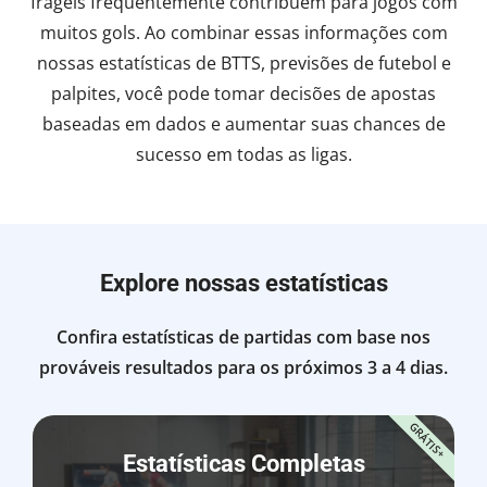
frágeis frequentemente contribuem para jogos com
muitos gols. Ao combinar essas informações com
nossas estatísticas de BTTS, previsões de futebol e
palpites, você pode tomar decisões de apostas
baseadas em dados e aumentar suas chances de
sucesso em todas as ligas.
Explore nossas estatísticas
Confira estatísticas de partidas com base nos
prováveis resultados para os próximos 3 a 4 dias.
GRÁTIS+
Estatísticas Completas