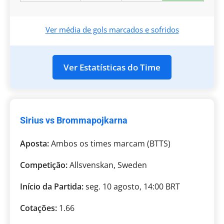
Ver média de gols marcados e sofridos
Ver Estatísticas do Time
Sirius vs Brommapojkarna
Aposta:
Ambos os times marcam (BTTS)
Competição:
Allsvenskan, Sweden
Início da Partida:
seg. 10 agosto, 14:00 BRT
Cotações:
1.66