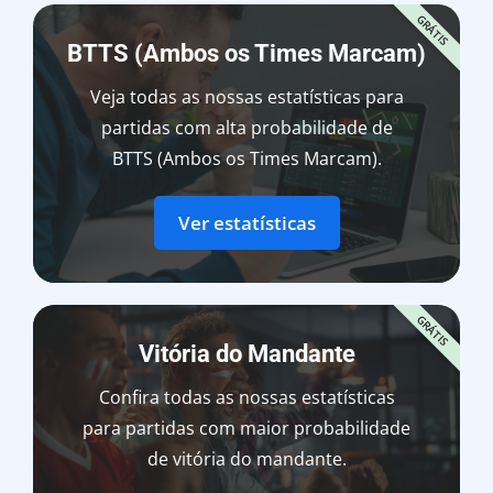
GRÁTIS
BTTS (Ambos os Times Marcam)
Veja todas as nossas estatísticas para
partidas com alta probabilidade de
BTTS (Ambos os Times Marcam).
Ver estatísticas
GRÁTIS
Vitória do Mandante
Confira todas as nossas estatísticas
para partidas com maior probabilidade
de vitória do mandante.