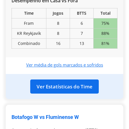
Desempenho em Casa vs Fora
Time
Jogos
BTTS
Total
Fram
8
6
75%
KR Reykjavík
8
7
88%
Combinado
16
13
81%
Ver média de gols marcados e sofridos
Ver Estatísticas do Time
Botafogo W vs Fluminense W