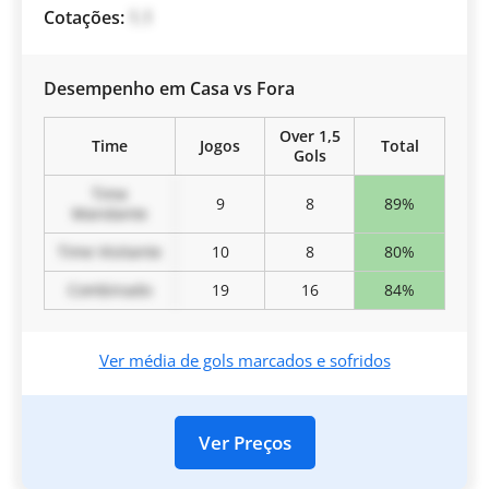
Cotações:
1.1
Desempenho em Casa vs Fora
Over 1,5
Time
Jogos
Total
Gols
Time
9
8
89%
Mandante
Time Visitante
10
8
80%
Combinado
19
16
84%
Ver média de gols marcados e sofridos
Ver Preços