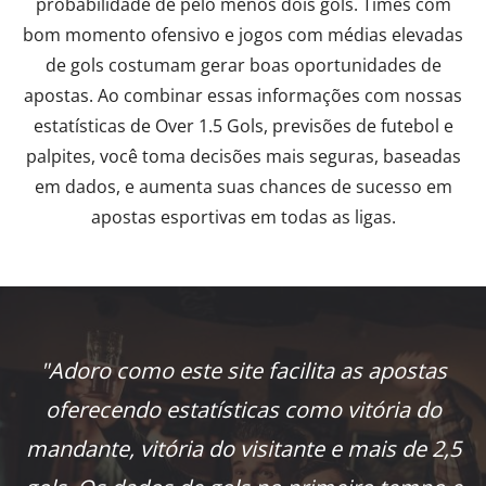
probabilidade de pelo menos dois gols. Times com
bom momento ofensivo e jogos com médias elevadas
de gols costumam gerar boas oportunidades de
apostas. Ao combinar essas informações com nossas
estatísticas de Over 1.5 Gols, previsões de futebol e
palpites, você toma decisões mais seguras, baseadas
em dados, e aumenta suas chances de sucesso em
apostas esportivas em todas as ligas.
Eu
"Adoro como este site facilita as apostas
as
oferecendo estatísticas como vitória do
e
mandante, vitória do visitante e mais de 2,5