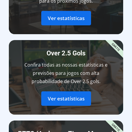
para os próximos jogos.
Ver estatísticas
GRÁTIS
Over 2.5 Gols
Confira todas as nossas estatísticas e
previsões para jogos com alta
probabilidade de Over 2.5 gols.
Ver estatísticas
GRÁTIS