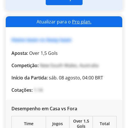
Atualizar para o
Pro plan
.
Home team vs Away team
Aposta:
Over 1,5 Gols
Competição:
New South Wales, Australia
Início da Partida:
sáb. 08 agosto, 04:00 BRT
Cotações:
1.14
Desempenho em Casa vs Fora
Over 1,5
Time
Jogos
Total
Gols