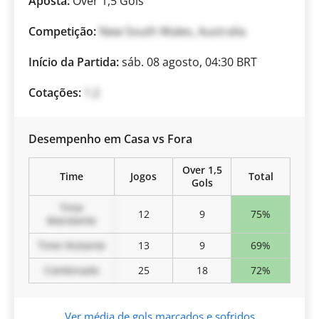
Aposta:
Over 1,5 Gols
Competição:
New South Wales, Australia
Início da Partida:
sáb. 08 agosto, 04:30 BRT
Cotações:
1.2
Desempenho em Casa vs Fora
Over 1,5
Time
Jogos
Total
Gols
Time
12
9
75%
Mandante
Time Visitante
13
9
69%
Combinado
25
18
72%
Ver média de gols marcados e sofridos