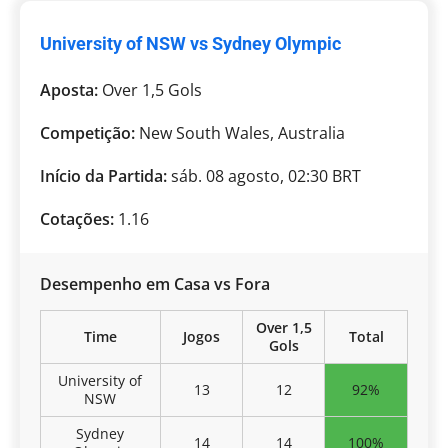
principais ligas.
University of NSW vs Sydney Olympic
Aposta:
Over 1,5 Gols
Competição:
New South Wales, Australia
Início da Partida:
sáb. 08 agosto, 02:30 BRT
Cotações:
1.16
Desempenho em Casa vs Fora
Over 1,5
Time
Jogos
Total
Gols
University of
13
12
92%
NSW
Sydney
14
14
100%