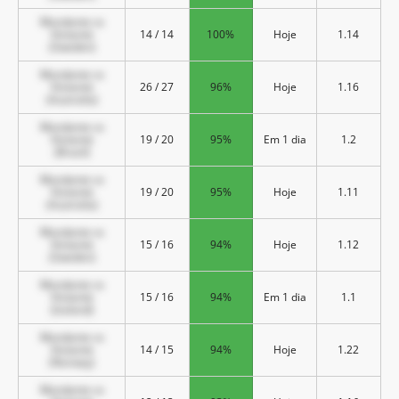
Mandante vs
Visitante
14 / 14
100%
Hoje
1.14
(Sweden)
Mandante vs
Visitante
26 / 27
96%
Hoje
1.16
(Australia)
Mandante vs
Visitante
19 / 20
95%
Em 1 dia
1.2
(Brazil)
Mandante vs
Visitante
19 / 20
95%
Hoje
1.11
(Australia)
Mandante vs
Visitante
15 / 16
94%
Hoje
1.12
(Sweden)
Mandante vs
Visitante
15 / 16
94%
Em 1 dia
1.1
(Iceland)
Mandante vs
Visitante
14 / 15
94%
Hoje
1.22
(Norway)
Mandante vs