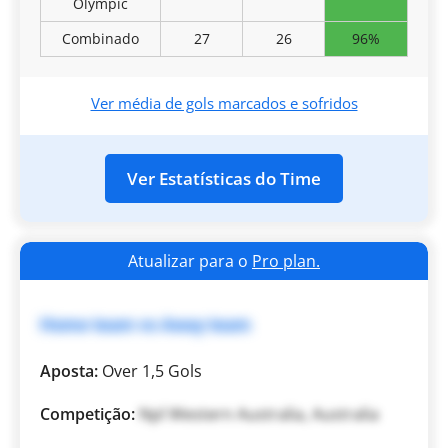
Olympic
Combinado
27
26
96%
Ver média de gols marcados e sofridos
Ver Estatísticas do Time
Atualizar para o
Pro plan
.
Home team vs Away team
Aposta:
Over 1,5 Gols
Competição:
Npl Western Australia, Australia