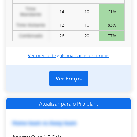
Time
14
10
71%
Mandante
Time Visitante
12
10
83%
Combinado
26
20
77%
Ver média de gols marcados e sofridos
Ver Preços
Atualizar para o
Pro plan
.
Home team vs Away team