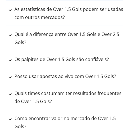
apresentam problemas defensivos costumam
As estatísticas de Over 1.5 Gols no The Stat Bible
As estatísticas de Over 1.5 Gols podem ser usadas
participar de jogos que ultrapassam facilmente a
são atualizadas a cada duas horas. Isso garante
com outros mercados?
linha de 1.5 gols.
que suas apostas e previsões sejam baseadas
nos dados mais recentes, incluindo gols
Sim. Muitos apostadores combinam Over 1.5 Gols
Qual é a diferença entre Over 1.5 Gols e Over 2.5
marcados, sofridos e tendências de forma.
com Ambas Marcam (BTTS) ou Over 2.5 Gols.
Gols?
Essas combinações oferecem odds melhores,
mantendo o foco em jogos que produzem gols
Over 1.5 Gols exige pelo menos dois gols no jogo,
Os palpites de Over 1.5 Gols são confiáveis?
com frequência.
enquanto Over 2.5 Gols precisa de três ou mais.
Over 1.5 é um mercado mais seguro, com odds
Nenhuma aposta é garantida, mas palpites de
Posso usar apostas ao vivo com Over 1.5 Gols?
menores, enquanto Over 2.5 envolve mais risco,
Over 1.5 Gols baseados em dados são bastante
mas oferece retornos maiores.
confiáveis quando sustentados por estatísticas
Sim. Over 1.5 Gols é um excelente mercado para
Quais times costumam ter resultados frequentes
consistentes. Jogos com times ofensivos ou
apostas ao vivo. Se o jogo começa em ritmo
de Over 1.5 Gols?
defesas frágeis costumam apresentar alta
intenso ou com chances claras logo no início, as
probabilidade de dois ou mais gols.
odds podem mudar rapidamente, criando boas
Equipes com mentalidade ofensiva ou histórico
Como encontrar valor no mercado de Over 1.5
oportunidades para estratégias de live betting.
defensivo fraco aparecem com frequência em
Gols?