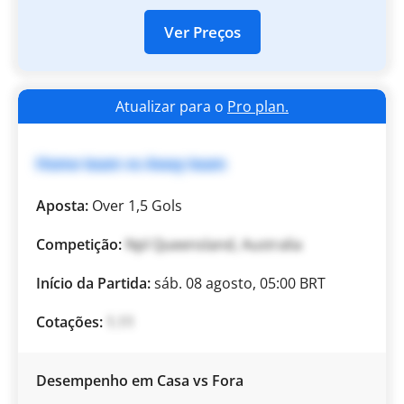
Ver Preços
Atualizar para o
Pro plan
.
Home team vs Away team
Aposta:
Over 1,5 Gols
Competição:
Npl Queensland, Australia
Início da Partida:
sáb. 08 agosto, 05:00 BRT
Cotações:
1.11
Desempenho em Casa vs Fora