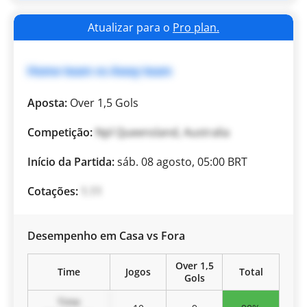
Atualizar para o
Pro plan
.
Home team vs Away team
Aposta:
Over 1,5 Gols
Competição:
Npl Queensland, Australia
Início da Partida:
sáb. 08 agosto, 05:00 BRT
Cotações:
1.11
Desempenho em Casa vs Fora
Over 1,5
Time
Jogos
Total
Gols
Time