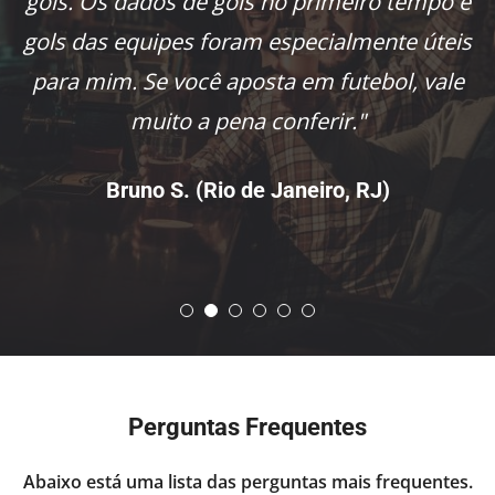
gols. Os dados de gols no primeiro tempo e
qu
gols das equipes foram especialmente úteis
para mim. Se você aposta em futebol, vale
muito a pena conferir."
Bruno S. (Rio de Janeiro, RJ)
Perguntas Frequentes
Abaixo está uma lista das perguntas mais frequentes.