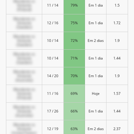
Mandante vs
Visitante
11 / 14
79%
Em 1 dia
1.5
(Finland)
Mandante vs
Visitante
12 / 16
75%
Em 1 dia
1.72
(Sweden)
Mandante vs
Visitante
10 / 14
72%
Em 2 dias
1.9
(Sweden)
Mandante vs
Visitante
10 / 14
71%
Em 1 dia
1.44
(Sweden)
Mandante vs
Visitante
14 / 20
70%
Em 1 dia
1.9
(Australia)
Mandante vs
Visitante
11 / 16
69%
Hoje
1.57
(Finland)
Mandante vs
Visitante
17 / 26
66%
Em 1 dia
1.44
(Australia)
Mandante vs
Visitante
12 / 19
63%
Em 2 dias
2.37
(United States)