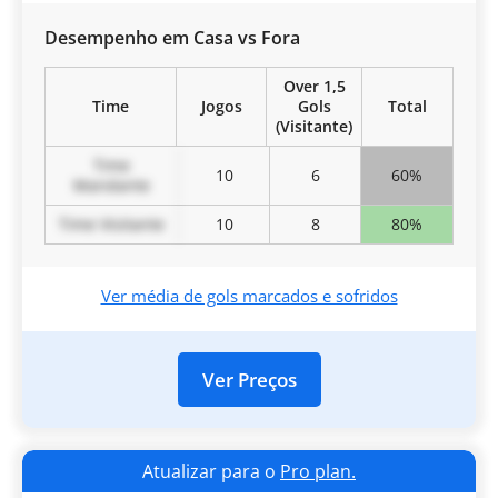
Desempenho em Casa vs Fora
Over 1,5
Time
Jogos
Gols
Total
(Visitante)
Time
10
6
60%
Mandante
Time Visitante
10
8
80%
Ver média de gols marcados e sofridos
Ver Preços
Atualizar para o
Pro plan
.