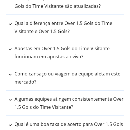
(BTTS).
jogando fora de casa - Partidas em que ambos os
Gols do Time Visitante são atualizadas?
times costumam marcar - Times que criam
muitas finalizações e escanteios fora de casa
O The Stat Bible atualiza todas as estatísticas de
Qual a diferença entre Over 1.5 Gols do Time
Over 1.5 Gols do Time Visitante a cada duas
Visitante e Over 1.5 Gols?
horas, garantindo que os apostadores tenham
acesso à forma recente, tendências de gols e
Over 1.5 Gols do Time Visitante foca apenas no
Apostas em Over 1.5 Gols do Time Visitante
dados de desempenho antes de apostar.
desempenho ofensivo do visitante, enquanto
funcionam em apostas ao vivo?
Over 1.5 Gols considera os gols de ambos os
times. A versão visitante é melhor para
Sim — apostas ao vivo funcionam bem. Se o time
Como cansaço ou viagem da equipe afetam este
apostadores focados em equipes consistentes
visitante começa forte ou domina a posse de bola
mercado?
fora de casa.
no início, apostar em Over 1.5 Gols do Time
Visitante antes do primeiro gol pode oferecer
Longas viagens, congestionamento de partidas
Algumas equipes atingem consistentemente Over
grande valor.
ou calendários difíceis podem reduzir a produção
1.5 Gols do Time Visitante?
ofensiva da equipe. É importante verificar o
desempenho recente fora de casa e riscos de
Sim — equipes atacantes de ponta muitas vezes
Qual é uma boa taxa de acerto para Over 1.5 Gols
rotação antes de apostar.
apresentam desempenho tão bom fora de casa