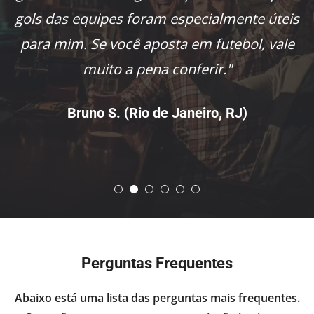
gols das equipes foram especialmente úteis
para mim. Se você aposta em futebol, vale
muito a pena conferir."
Bruno S. (Rio de Janeiro, RJ)
Perguntas Frequentes
Abaixo está uma lista das perguntas mais frequentes.