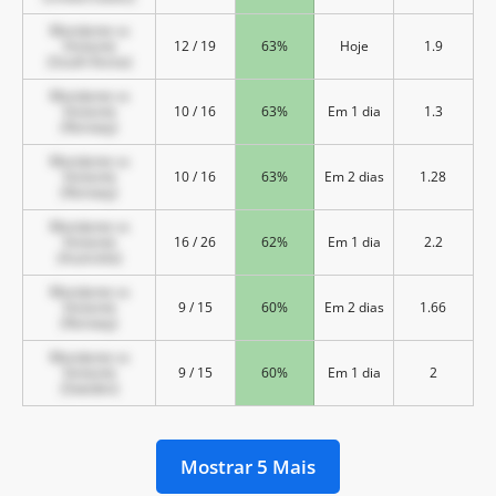
Mandante vs
Visitante
12 / 19
63%
Hoje
1.9
(South Korea)
Mandante vs
Visitante
10 / 16
63%
Em 1 dia
1.3
(Norway)
Mandante vs
Visitante
10 / 16
63%
Em 2 dias
1.28
(Norway)
Mandante vs
Visitante
16 / 26
62%
Em 1 dia
2.2
(Australia)
Mandante vs
Visitante
9 / 15
60%
Em 2 dias
1.66
(Norway)
Mandante vs
Visitante
9 / 15
60%
Em 1 dia
2
(Sweden)
Mostrar 5 Mais