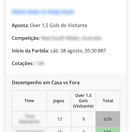
Home team vs Away team
Aposta:
Over 1,5 Gols do Visitante
Competição:
New South Wales, Australia
Início da Partida:
sáb. 08 agosto, 05:30 BRT
Cotações:
1.44
Desempenho em Casa vs Fora
Over 1,5
Time
Jogos
Gols
Total
(Visitante)
Time
13
8
62%
Mandante
Time Visitante
13
9
69%