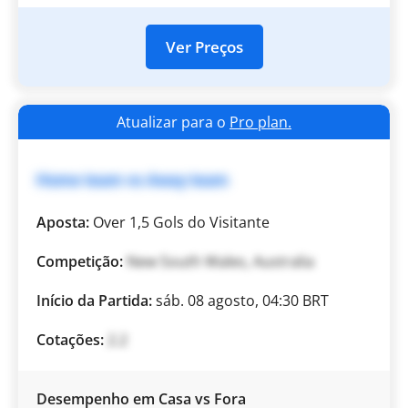
Ver Preços
Atualizar para o
Pro plan
.
Home team vs Away team
Aposta:
Over 1,5 Gols do Visitante
Competição:
New South Wales, Australia
Início da Partida:
sáb. 08 agosto, 04:30 BRT
Cotações:
2.2
Desempenho em Casa vs Fora