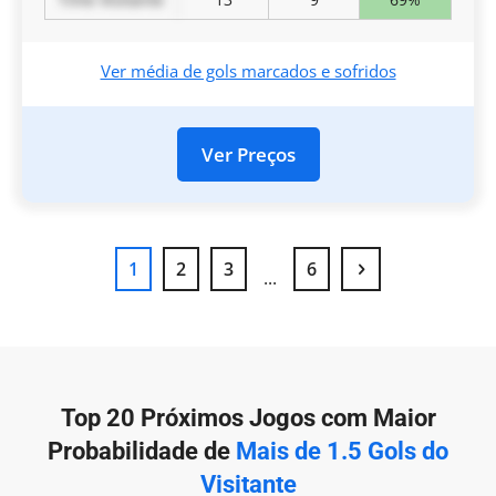
Ver média de gols marcados e sofridos
Ver Preços
1
2
3
6
...
Top 20 Próximos Jogos com Maior
Probabilidade de
Mais de 1.5 Gols do
Visitante