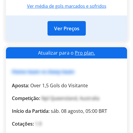
Ver média de gols marcados e sofridos
Ver Preços
Atualizar para o
Pro plan
.
Home team vs Away team
Aposta:
Over 1,5 Gols do Visitante
Competição:
Npl Queensland, Australia
Início da Partida:
sáb. 08 agosto, 05:00 BRT
Cotações:
1.9