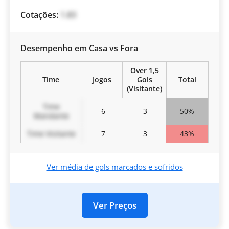
Cotações:
1.83
Desempenho em Casa vs Fora
Over 1,5
Time
Jogos
Gols
Total
(Visitante)
Time
6
3
50%
Mandante
Time Visitante
7
3
43%
Ver média de gols marcados e sofridos
Ver Preços